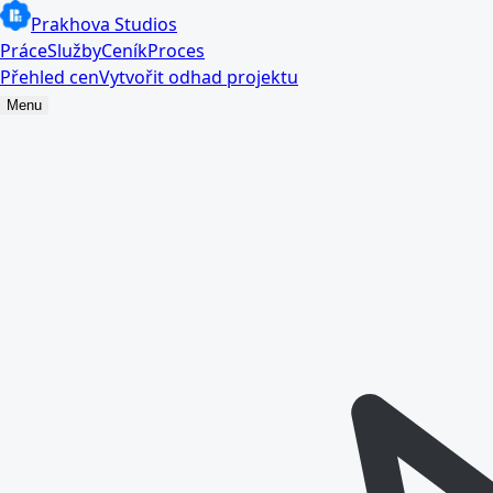
Prakhova Studios
Práce
Služby
Ceník
Proces
Přehled cen
Vytvořit odhad projektu
Menu