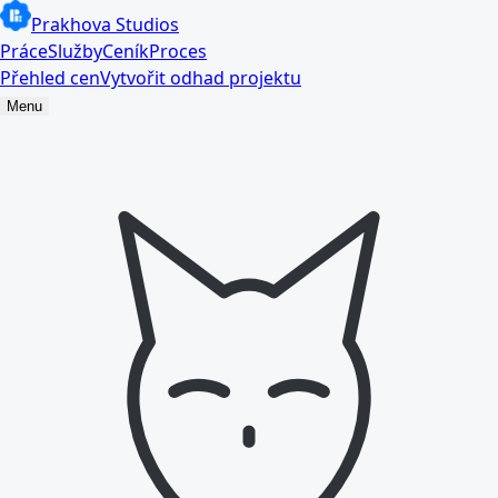
Prakhova Studios
Práce
Služby
Ceník
Proces
Přehled cen
Vytvořit odhad projektu
Menu